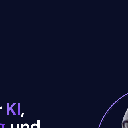
r
KI
,
g
und